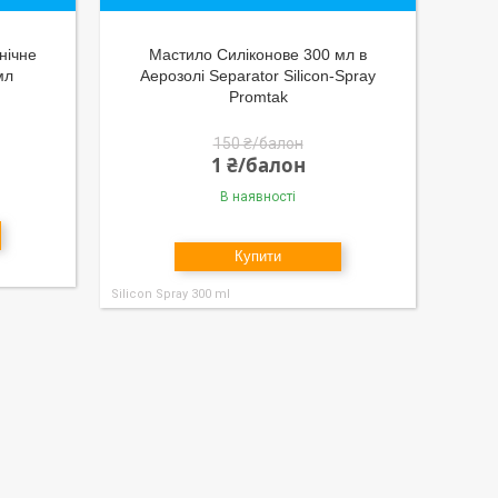
нічне
Мастило Силіконове 300 мл в
мл
Аерозолі Separator Silicon-Spray
Promtak
150 ₴/балон
1 ₴/балон
В наявності
Купити
Silicon Spray 300 ml