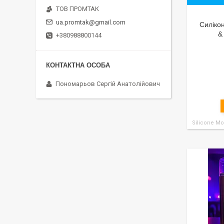
ТОВ ПРОМТАК
ua.promtak@gmail.com
Силіко
&
+380988800144
Пономарьов Сергій Анатолійович
Silicone Mo