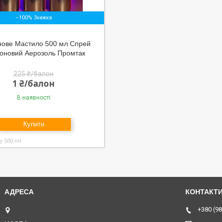
–100%
нове Мастило 500 мл Спрей
коновий Аерозоль Промтак
225 ₴/балон
1 ₴/балон
В наявності
Купити
ay 500 ml
Житомир, Україна
+380 (98