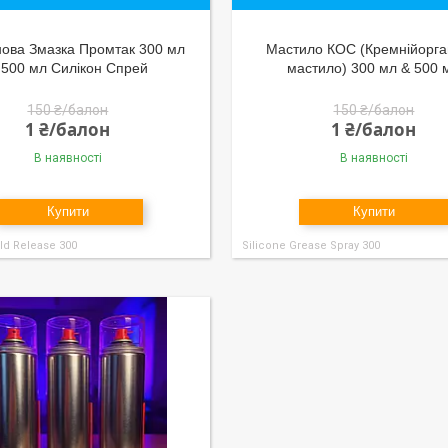
нова Змазка Промтак 300 мл
Мастило КОС (Кремнійорга
 500 мл Силікон Спрей
мастило) 300 мл & 500 
150 ₴/балон
150 ₴/балон
1 ₴/балон
1 ₴/балон
В наявності
В наявності
Купити
Купити
ld Release 300
Silicone Grease Spray 300